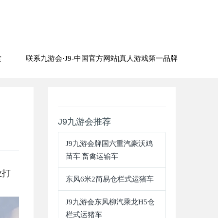
赏
联系九游会·J9-中国官方网站|真人游戏第一品牌
J9九游会推荐
J9九游会牌国六重汽豪沃鸡
苗车|畜禽运输车
业打
东风6米2简易仓栏式运猪车
J9九游会东风柳汽乘龙H5仓
栏式运猪车