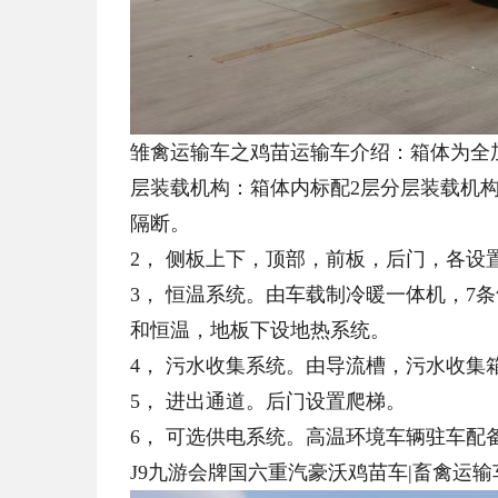
雏禽运输车之鸡苗运输车介绍：箱体为全
层装载机构：箱体内标配2层分层装载机
隔断。
2， 侧板上下，顶部，前板，后门，各
3， 恒温系统。由车载制冷暖一体机，7
和恒温，地板下设地热系统。
4， 污水收集系统。由导流槽，污水收集
5， 进出通道。后门设置爬梯。
6， 可选供电系统。高温环境车辆驻车配
J9九游会牌国六重汽豪沃鸡苗车|畜禽运输