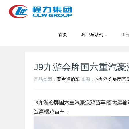
九游会·J9-中国官方网站|真人
首页
环卫车系列
工
J9九游会牌国六重汽豪
产品类型：
畜禽运输车
来源：
J9九游会集团官
J9九游会牌国六重汽豪沃鸡苗车|畜禽运输
造高端鸡苗车：