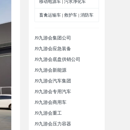
移动电源车
|
污水净化车
畜禽运输车
|
救护车
|
消防车
J9九游会集团公司
J9九游会应急装备
J9九游会底盘供销公司
J9九游会新能源
J9九游会汽车集团
J9九游会专用汽车
J9九游会商用车
J9九游会重工
J9九游会压力容器