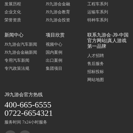
发展历程
J9九游会金融
工程车系列
企业文化
J9九游会教育
运输车系列
荣誉资质
J9九游会投资
特种车系列
新闻中心
项目欣赏
联系九游会·J9-中国
官方网站|真人游戏
J9九游会汽车新闻
视频中心
第一品牌
J9九游会金融新闻
国内案例
人才招聘
专用汽车新闻
出口案例
售后服务
专汽政策法规
集团项目
招标投标
网站地图
J9九游会
官方热线
400-665-6555
0722-6654321
服务时间 7x24小时服务