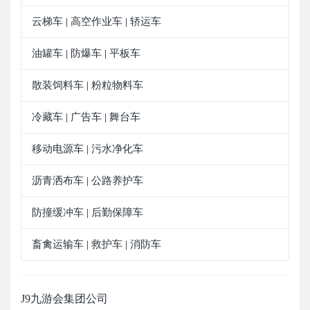
云梯车
高空作业车
轿运车
|
|
油罐车
防爆车
平板车
|
|
散装饲料车
粉粒物料车
|
冷藏车
广告车
舞台车
|
|
移动电源车
污水净化车
|
沥青洒布车
公路养护车
|
防撞缓冲车
后勤保障车
|
畜禽运输车
救护车
消防车
|
|
J9九游会集团公司