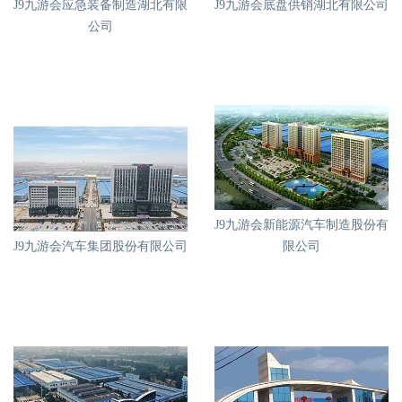
J9九游会应急装备制造湖北有限
J9九游会底盘供销湖北有限公司
公司
J9九游会新能源汽车制造股份有
J9九游会汽车集团股份有限公司
限公司