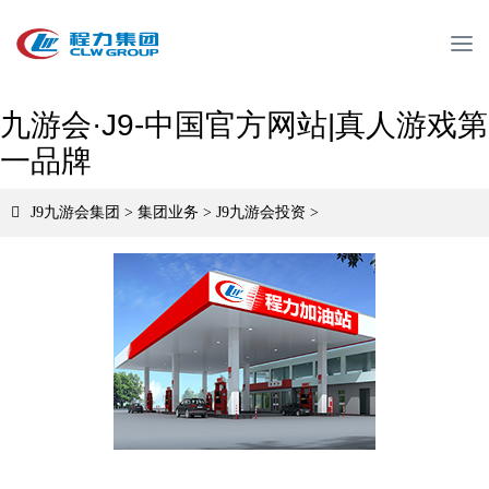
T
o
g
九游会·J9-中国官方网站|真人游戏第
g
l
一品牌
e
n
J9九游会集团
>
集团业务
>
J9九游会投资
>
a
v
i
g
a
t
i
o
n