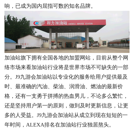
响，已成为国内屈指可数的知名品牌。
加油站旗下拥有全国各地的加盟网站，目前从整个网
络市场来看加油站行业将是世界市场不可缺失的一部
分。J9九游会加油站以专业化的服务给用户提供最及
时、最准确的汽油、柴油、润滑油、燃油的最新价
格，还有一支勇于拼搏的热血男儿，不论多么繁忙，
还是坚持用户第一的原则，做到及时更新信息，让更
多的人受益。J9九游会加油站从成立到现在短短的一
年时间，ALEXA排名在加油站行业独居熬头。