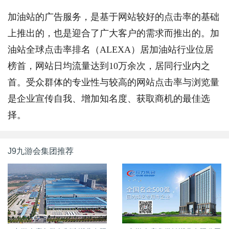
加油站的广告服务，是基于网站较好的点击率的基础
上推出的，也是迎合了广大客户的需求而推出的。加
油站全球点击率排名（ALEXA）居加油站行业位居
榜首，网站日均流量达到10万余次，居同行业内之
首。受众群体的专业性与较高的网站点击率与浏览量
是企业宣传自我、增加知名度、获取商机的最佳选
择。
J9九游会集团推荐