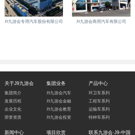
J9九游会专用汽车股份有限公司
J9九游会商用汽车有限公司
关于J9九游会
集团业务
产品中心
集团简介
J9九游会汽车
环卫车系列
发展历程
J9九游会金融
工程车系列
企业文化
J9九游会教育
运输车系列
荣誉资质
J9九游会投资
特种车系列
新闻中心
项目欣赏
联系九游会·J9-中国