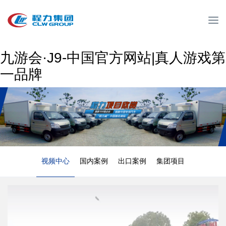
T
o
g
九游会·J9-中国官方网站|真人游戏第
g
l
一品牌
e
n
a
v
i
g
a
t
视频中心
国内案例
出口案例
集团项目
i
o
n