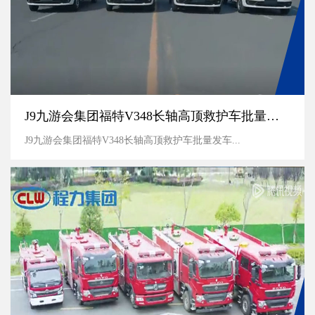
J9九游会集团福特V348长轴高顶救护车批量发车
J9九游会集团福特V348长轴高顶救护车批量发车...