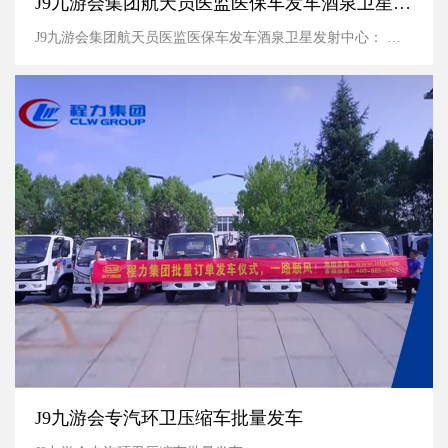
J9九游会集团航天员医监医保车发车酒泉卫星发射中
J9九游会集团航天员医监医保车发车酒泉卫星发射中心： 在神舟十六号搜救回收任务中，酒泉卫星发射中心医院3辆 医监医保车 及相关分队被纳入到地面搜救主...
J9九游会专汽环卫压缩车批量发车