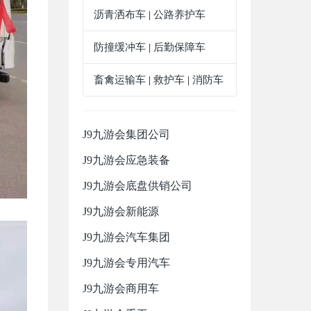
沥青洒布车
|
公路养护车
防撞缓冲车
|
后勤保障车
畜禽运输车
|
救护车
|
消防车
J9九游会集团公司
J9九游会应急装备
J9九游会底盘供销公司
J9九游会新能源
J9九游会汽车集团
J9九游会专用汽车
J9九游会商用车