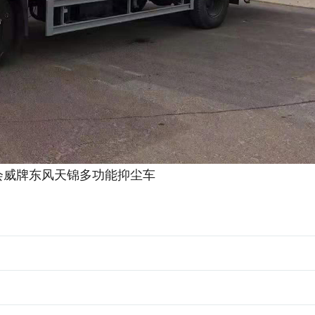
游会威牌东风天锦多功能抑尘车