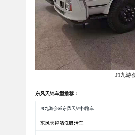
J9九
东风天锦车型推荐：
J9九游会威东风天锦扫路车
东风天锦清洗吸污车