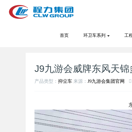
九游会·J9-中国官方网站|真人
首页
环卫车系列
工
J9九游会威牌东风天
产品类型：
抑尘车
来源：
J9九游会集团官网