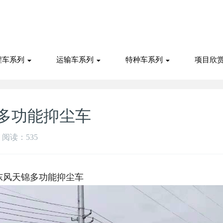
游戏第一品牌
程车系列
运输车系列
特种车系列
项目欣
锦多功能抑尘车
阅读：
535
东风天锦多功能抑尘车