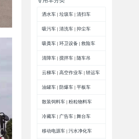
专用车分类
洒水车
|
垃圾车
|
清扫车
吸污车
|
清洗车
|
抑尘车
吸粪车
|
环卫设备
|
救险车
清障车
|
搅拌车
|
随车吊
云梯车
|
高空作业车
|
轿运车
油罐车
|
防爆车
|
平板车
散装饲料车
|
粉粒物料车
冷藏车
|
广告车
|
舞台车
移动电源车
|
污水净化车