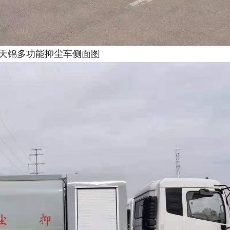
天锦多功能抑尘车侧面图