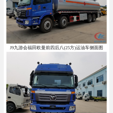
J9九游会福田欧曼前四后八(25方)运油车侧面图