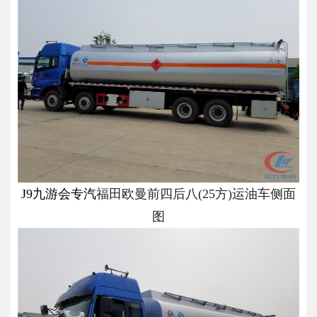
J9九游会专汽
福田欧曼前四后八(25方)运油车侧面
图