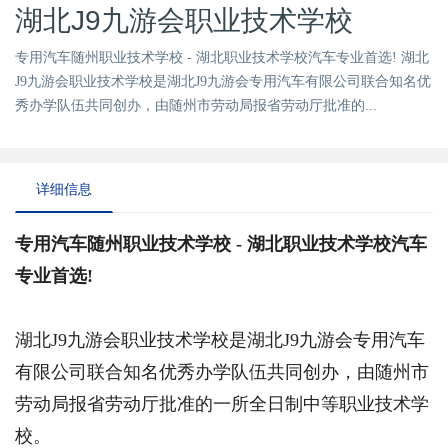
湖北J9九游会职业技术学校
专用汽车随州职业技术学校 - 湖北职业技术学校汽车专业首选! 湖北
J9九游会职业技术学校是湖北J9九游会专用汽车有限公司联合知名优
秀办学队伍共同创办，由随州市劳动局报省劳动厅批准的...
详细信息
专用汽车随州职业技术学校 - 湖北职业技术学校汽车
专业首选!
湖北J9九游会职业技术学校是湖北J9九游会专用汽车
有限公司联合知名优秀办学队伍共同创办，由随州市
劳动局报省劳动厅批准的一所全日制中等职业技术学
校。