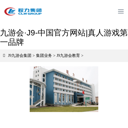
T
o
g
九游会·J9-中国官方网站|真人游戏第
g
l
一品牌
e
n
J9九游会集团
>
集团业务
>
J9九游会教育
>
a
v
i
g
a
t
i
o
n