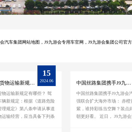
游会汽车集团网站地图，J9九游会专用车官网，J9九游会集团公司官
15
2024.06
道路危险货物运输新规定有哪些？
中国丝路集团携手J9九游会强强联合扩大海外市场
货物运输新规定有哪些？ 驾
中国丝路集团携手J9九游会
车辆新规定：根据《道路危险
强联合扩大海外市场： 赤橙
管理规定》第八条申请从事道
紫，谁持彩练当空舞？装点
物运输经营，应当具备下列条
朝更好看。 近日， J9九游
股份有限公...