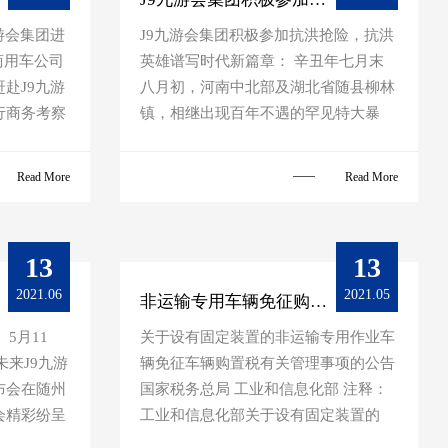
游会集团进
J9九游会集团积极参加抗洪抢险，抗洪
商用车公司
英雄谱写时代新篇章： 辛丑年七月末
赴J9九游
八月初，河南中北部及湖北省随县柳林
行商务考察
镇，相继出现百年不遇的罕见特大暴
雨。其中...
Read More
Read More
13
13
2021.06
2021.05
非运输专用车辆免征购置税管理事项的公告
5月11
关于设有固定装置的非运输专用作业车
未来J9九游
辆免征车辆购置税有关管理事项的公告
布会在随州
国家税务总局 工业和信息化部 注释：
会精彩纷呈
工业和信息化部关于设有固定装置的
非...