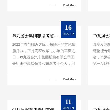
Read More
16
2022.02
J9九游会集团志愿者慰问新春坚守在高速路抗疫员工
2022年春节临近之际，按随州地方风俗
真空发泡
腊月24，正是阖家欢聚过小年的喜庆之
链物流专
日，J9九游会汽车集团股份有限公司工
者，九游会
会组织中高层领导和志愿者十余人，用
第一品牌
皮卡车...
研发，目
技...
Read More
11
2021.09
9月1日起蓝牌专用车年检新增称重要求