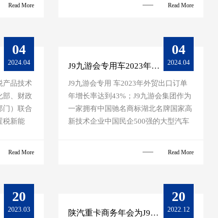
Read More
Read More
04
04
2024.04
2024.04
J9九游会专用车2023年外贸出口订单年增长率达到43%
税产品技术
J9九游会专用 车2023年外贸出口订单
化部、财政
年增长率达到43%；J9九游会集团作为
部门）联合
一家拥有中国驰名商标湖北名牌国家高
置税新能
新技术企业中国民企500强的大型汽车
制造集团，中国...
Read More
Read More
20
20
2023.03
2022.12
陕汽重卡商务年会为J9九游会专汽颁发合作共赢奖