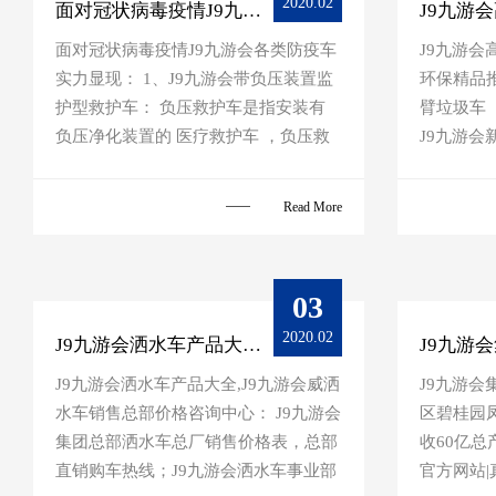
2020.02
面对冠状病毒疫情J9九游会各类防疫车实力显现
面对冠状病毒疫情J9九游会各类防疫车
J9九游
实力显现： 1、J9九游会带负压装置监
环保精品
护型救护车： 负压救护车是指安装有
臂垃圾车
负压净化装置的 医疗救护车 ，负压救
J9九游
护车可以有...
车整车型..
Read More
03
2020.02
J9九游会洒水车产品大全,J9九游会威洒水车销售总部价格
J9九游会洒水车产品大全,J9九游会威洒
J9九游会
水车销售总部价格咨询中心： J9九游会
区碧桂园凤
集团总部洒水车总厂销售价格表，总部
收60亿总产
直销购车热线；J9九游会洒水车事业部
官方网站