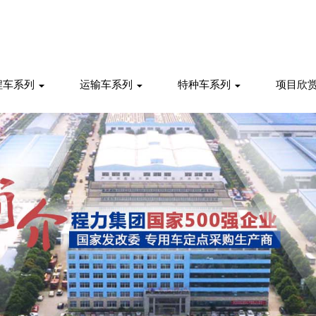
游戏第一品牌
程车系列
运输车系列
特种车系列
项目欣