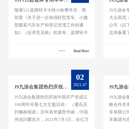
随着521蓝牌轻卡大吨小标事件后，两
J9九游
部委《关于进一步加强轻型货车、小微
大企风范：
型载客汽车生产和登记管理工作的通
公司（以
知》（征求意见稿）的发布，蓝牌轻卡
总局备案了
专用...
月30日起召
Read More
02
2021.07
J9九游会集团热烈庆祝中国共产党成立100周年
J9九游会集团热烈庆祝中国共产党成立
J9九游
100周年开展七大主题活动： （通讯员
略合作关
刘佩林报道）百年风华盛世华诞，中国
车有限公
伟业闪耀东方，2021年7月1日，在亿万
车集团与
炎黄子孙...
共同成...