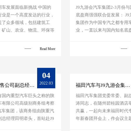
用车发展面临新挑战 中国的
J9九游会汽车集团2-3月份
行业是一个高度发达的行业，
底盘商强强联合促发展： J
盖了众多领域，包括建筑工
集团作为中国专汽之都专用
、矿山、农业、物流、环保等
业，一直以来与国内知名底
一汽解放、福...
Read More
04
2022.03
陕重汽销售公司副总经理田明一行赴J9九游会调研
福田汽车与J9九游会集团开展备战春季大生产联合行
有国内重型汽车巨头之称的陕
福田汽车集团党委常委、副
车有限公司高级别商务组考察
涛同志，在随州碧桂园酒店
会汽车集团，该商务组由陕重汽
共赢，一起向未来福田时代专
副总经理田明牵头，首站赴J9
年新春团拜会上，作会议主
.
福...