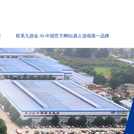
赏
联系九游会·J9-中国官方网站|真人游戏第一品牌