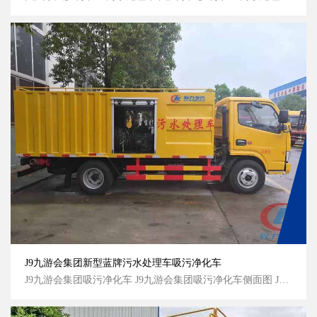
J9九游会集团新型蓝牌污水处理车吸污净化车
J9九游会集团吸污净化车 J9九游会集团吸污净化车侧面图 J9九游会集团吸污净化车侧面图 J9九游会集团吸污净化车侧面图...