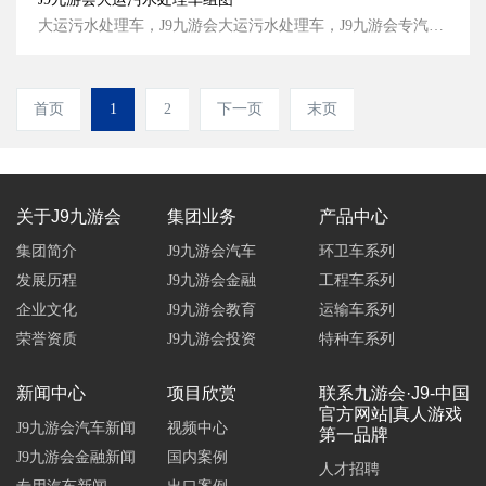
大运污水处理车，J9九游会大运污水处理车，J9九游会专汽系列大运污水处理车组图，成都大运污水处理车，大运污水处理车背面图...
首页
1
2
下一页
末页
关于J9九游会
集团业务
产品中心
集团简介
J9九游会汽车
环卫车系列
发展历程
J9九游会金融
工程车系列
企业文化
J9九游会教育
运输车系列
荣誉资质
J9九游会投资
特种车系列
新闻中心
项目欣赏
联系九游会·J9-中国
官方网站|真人游戏
J9九游会汽车新闻
视频中心
第一品牌
J9九游会金融新闻
国内案例
人才招聘